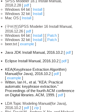
SPSS Modeler 18.1 Install Manual,
2018.2.28
[
pdf
]
Windows 64 bit [
Install
]
Windows 32 bit [
Install
]
Mac OS [
Install
]
(구버전)SPSS Modeler 16 Install Manual,
2016.12.26
[
pdf
]
Windows 64 bit [
Install
] [
Patch
]
Windows 32 bit [
Install
] [
Patch
]
beer.txt [
example
]
Java JDK Install Manual,
2016.10.2
[
pdf
]
Eclipse Install Manual,
2016.10.2
[
pdf
]
KEA(Keyphrase Extraction Algorithm)
Manual(for Java),
2016.10.2
[
pdf
]
[
example
]
Witten, Ian H., et al. "KEA: Practical
automatic keyphrase extraction."
Proceedings of the fourth ACM conference
on Digital libraries. ACM, 1999. [
pdf
]
LDA Topic Modeling Manual(for Java),
2016.10.2
[
pdf
] [
zip
]
Blei, David M., Andrew Y. Ng, and Michael