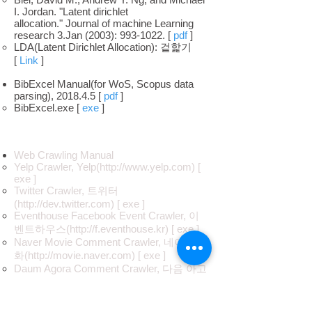
I. Jordan. "Latent dirichlet
allocation." Journal of machine Learning
research 3.Jan (2003):
993-1022
. [
pdf
]
LDA(Latent Dirichlet Allocation): 겉핥기
[
Link
]
BibExcel Manual(for WoS, Scopus data
parsing), 2018.4.5 [
pdf
]
BibExcel.exe [
exe
]​
Web Crawling Manual
Yelp Crawler, Yelp(
http://www.yelp.com
) [
exe ]
Twitter Crawler, 트위터
(
http://dev.twitter.com
) [ exe ]
Eventhouse Facebook Event Crawler, 이
벤트하우스(
http://f.eventhouse.kr
) [ exe ]
Naver Movie Comment Crawler, 네이버 영
화(
http://movie.naver.com
) [ exe ]
Daum Agora Comment Crawler, 다음 아고
라(
http://agora.media.daum.net
) [
pdf
] [
exe
]